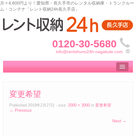
月々4,800円より！愛知県・長久手市のレンタル収納庫・トランクルー
ム・コンテナ「レント収納24h長久手店」
0120-30-5680
info@rentshuno24h-nagakute.com
トップ
– Top –
ご利用案内
変更希望
– User guide –
サイズ料金
Published
2019年2月27日
- size:
2000 × 3000
in
変更希望
← Previous
– Size Price –
Next →
収納庫の使い方
– How to use –