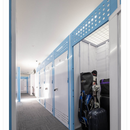
Ｑ＆Ａ
– Faq –
ご見学
– Tour –
ご契約の流れ
– Agreement –
交通アクセス
– Access –
会社案内
– Company –
お問合せ
– Query –