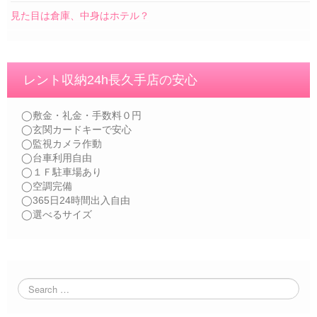
見た目は倉庫、中身はホテル？
レント収納24h長久手店の安心
◯敷金・礼金・手数料０円
◯玄関カードキーで安心
◯監視カメラ作動
◯台車利用自由
◯１Ｆ駐車場あり
◯空調完備
◯365日24時間出入自由
◯選べるサイズ