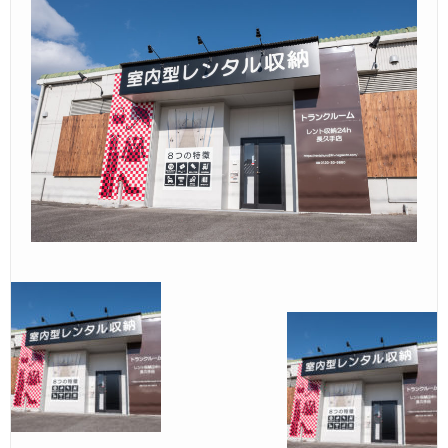
Ｑ＆Ａ
– Faq –
ご見学
– Tour –
ご契約の流れ
– Agreement –
交通アクセス
– Access –
会社案内
– Company –
お問合せ
– Query –