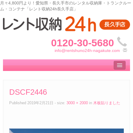
月々4,800円より！愛知県・長久手市のレンタル収納庫・トランクルー
ム・コンテナ「レント収納24h長久手店」
0120-30-5680
info@rentshuno24h-nagakute.com
トップ
– Top –
ご利用案内
DSCF2446
– User guide –
サイズ料金
Published
2019年2月21日
- size:
3000 × 2000
in
木板貼りました
– Size Price –
収納庫の使い方
– How to use –