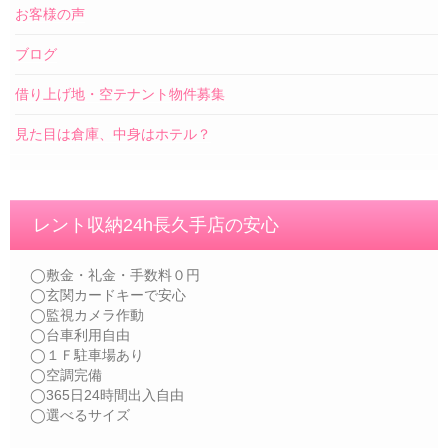
お客様の声
ブログ
借り上げ地・空テナント物件募集
見た目は倉庫、中身はホテル？
レント収納24h長久手店の安心
◯敷金・礼金・手数料０円
◯玄関カードキーで安心
◯監視カメラ作動
◯台車利用自由
◯１Ｆ駐車場あり
◯空調完備
◯365日24時間出入自由
◯選べるサイズ