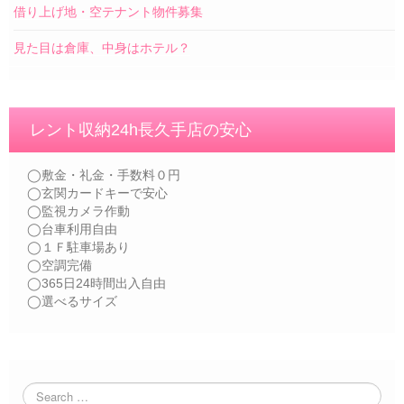
借り上げ地・空テナント物件募集
見た目は倉庫、中身はホテル？
レント収納24h長久手店の安心
◯敷金・礼金・手数料０円
◯玄関カードキーで安心
◯監視カメラ作動
◯台車利用自由
◯１Ｆ駐車場あり
◯空調完備
◯365日24時間出入自由
◯選べるサイズ