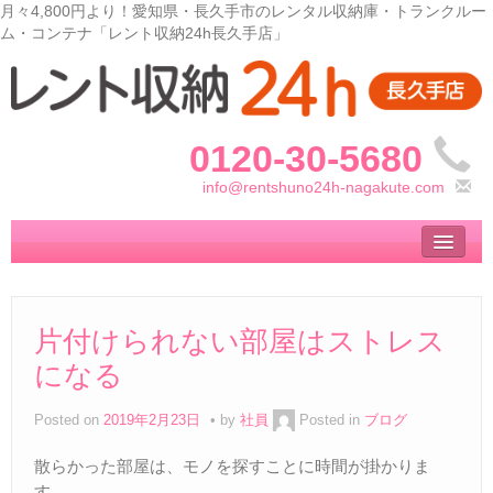
月々4,800円より！愛知県・長久手市のレンタル収納庫・トランクルー
ム・コンテナ「レント収納24h長久手店」
0120-30-5680
info@rentshuno24h-nagakute.com
トップ
– Top –
ご利用案内
片付けられない部屋はストレス
– User guide –
になる
サイズ料金
– Size Price –
Posted on
2019年2月23日
by
社員
Posted in
ブログ
収納庫の使い方
散らかった部屋は、モノを探すことに時間が掛かりま
– How to use –
す。