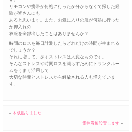
リモコンや携帯が何処に行ったか分からなくて探した経
Ｑ＆Ａ
験が皆さんにも
– Faq –
あると思います。また、お気に入りの服が何処に行った
ご見学
か押入れの
– Tour –
衣服を全部出したことはありませんか？
時間のロスを毎日計測したらどれだけの時間が生まれる
ご契約の流れ
でしょうか？
– Agreement –
それに増して、探すストレスは大変なものです。
交通アクセス
そんなストレスや時間ロスを減らすためにトランクルー
– Access –
ムをうまく活用して
大切な時間とストレスから解放される人も増えていま
会社案内
す。
– Company –
お問合せ
– Query –
«
木板貼りました
電柱看板設置します
»