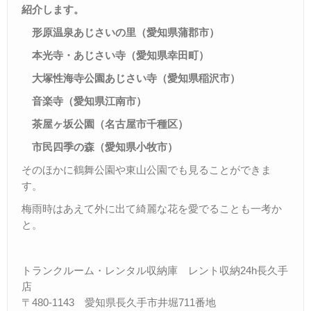
紹介します。
Ｑ＆Ａ
形原温泉あじさいの里（愛知県蒲郡市）
– Faq –
本光寺・あじさい寺（愛知県幸田町）
ご見学
– Tour –
大塚性海寺公園あじさい寺（愛知県稲沢市）
音楽寺（愛知県江南市）
ご契約の流れ
– Agreement –
茶屋ヶ坂公園（名古屋市千種区）
市民四季の森（愛知県小牧市）
交通アクセス
– Access –
そのほかに鶴舞公園や東山公園でも見ることができま
す。
会社案内
梅雨時はあえて外に出て綺麗な花を愛でることも一考か
– Company –
と。
お問合せ
– Query –
トランクルーム・レンタル収納庫 レント収納24h長久手
店
〒480-1143 愛知県長久手市井堀711番地