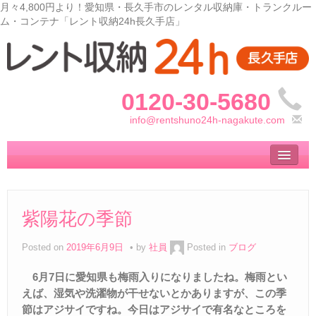
月々4,800円より！愛知県・長久手市のレンタル収納庫・トランクルー
ム・コンテナ「レント収納24h長久手店」
0120-30-5680
info@rentshuno24h-nagakute.com
トップ
– Top –
ご利用案内
紫陽花の季節
– User guide –
サイズ料金
Posted on
2019年6月9日
by
社員
Posted in
ブログ
– Size Price –
6月7日に愛知県も梅雨入りになりましたね。梅雨とい
収納庫の使い方
えば、湿気や洗濯物が干せないとかありますが、この季
– How to use –
節はアジサイですね。今日はアジサイで有名なところを