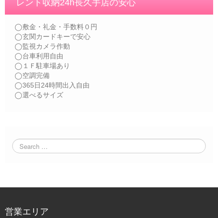
レント収納24h長久手店の安心
◯敷金・礼金・手数料０円
◯玄関カードキーで安心
◯監視カメラ作動
◯台車利用自由
◯１Ｆ駐車場あり
◯空調完備
◯365日24時間出入自由
◯選べるサイズ
営業エリア