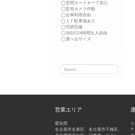
◯玄関カードキーで安心
◯監視カメラ作動
◯台車利用自由
◯１Ｆ駐車場あり
◯空調完備
◯365日24時間出入自由
◯選べるサイズ
営業エリア
愛知県
ト
名古屋市名東区、名古屋市千種区、
〒