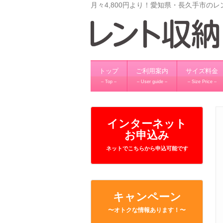
月々4,800円より！愛知県・長久手市の
トップ
ご利用案内
サイズ料金
– Top –
– User guide –
– Size Price –
インターネット
お申込み
ネットでこちらから申込可能です
キャンペーン
〜オトクな情報あります！〜