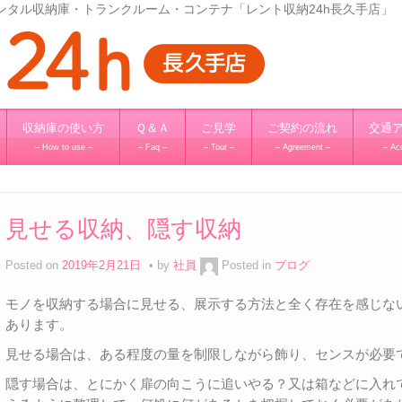
レンタル収納庫・トランクルーム・コンテナ「レント収納24h長久手店」
収納庫の使い方
Ｑ＆Ａ
ご見学
ご契約の流れ
交通
– How to use –
– Faq –
– Tour –
– Agreement –
– Ac
見せる収納、隠す収納
Posted on
2019年2月21日
by
社員
Posted in
ブログ
モノを収納する場合に見せる、展示する方法と全く存在を感じな
あります。
見せる場合は、ある程度の量を制限しながら飾り、センスが必要
隠す場合は、とにかく扉の向こうに追いやる？又は箱などに入れ