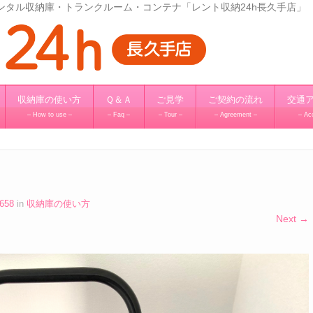
レンタル収納庫・トランクルーム・コンテナ「レント収納24h長久手店」
収納庫の使い方
Ｑ＆Ａ
ご見学
ご契約の流れ
交通
– How to use –
– Faq –
– Tour –
– Agreement –
– Ac
1658
in
収納庫の使い方
Next →