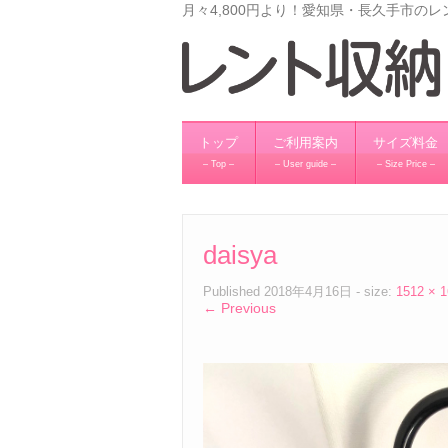
月々4,800円より！愛知県・長久手市の
トップ
ご利用案内
サイズ料金
– Top –
– User guide –
– Size Price –
daisya
Published
2018年4月16日
- size:
1512 × 
← Previous