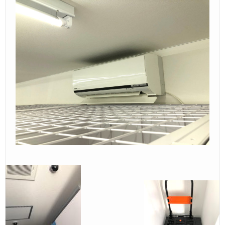
Ｑ＆Ａ
– Faq –
ご見学
– Tour –
ご契約の流れ
– Agreement –
交通アクセス
– Access –
会社案内
– Company –
お問合せ
– Query –