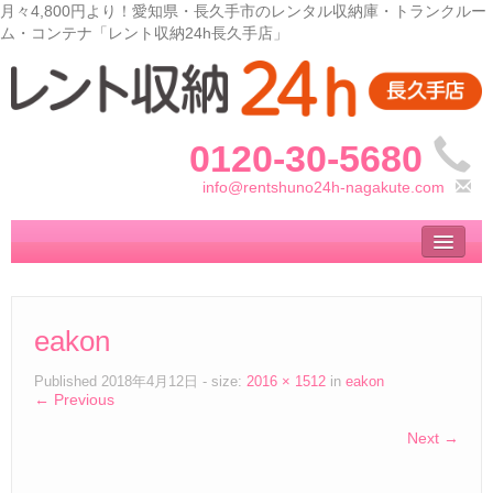
月々4,800円より！愛知県・長久手市のレンタル収納庫・トランクルー
ム・コンテナ「レント収納24h長久手店」
0120-30-5680
info@rentshuno24h-nagakute.com
トップ
– Top –
ご利用案内
eakon
– User guide –
サイズ料金
Published
2018年4月12日
- size:
2016 × 1512
in
eakon
← Previous
– Size Price –
Next →
収納庫の使い方
– How to use –