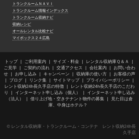
トランクルームＮＡＶＩ
トランクルーム情報インデックス
トランクルーム収納ナビ
収納レシピ
オールレンタル比較ナビ
マイボックス２４広島
トップ
ご利用案内
サイズ・料金
レンタル収納庫Ｑ＆Ａ
ご見学
ご契約の流れ
交通アクセス
会社案内
お問い合わ
せ
お申し込み
キャンペーン
収納庫の使い方
お客様の声
ブログ
リンク集
サイトマップ
プライバシーポリシー
レント収納24h長久手店の特徴
レント収納24h長久手店のこだわ
り
インターネット申し込み（個人）
インターネット申し込み
（法人）
借り上げ地・空きテナント物件の募集
見た目は倉
庫、中身はホテル？
© レンタル収納庫・トランクルーム・コンテナ レント収納24h長
久手店