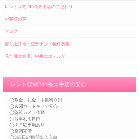
レント収納24h長久手店のこだわり
お客様の声
ブログ
借り上げ地・空テナント物件募集
見た目は倉庫、中身はホテル？
レント収納24h長久手店の安心
◯敷金・礼金・手数料０円
◯玄関カードキーで安心
◯監視カメラ作動
◯台車利用自由
◯１Ｆ駐車場あり
◯空調完備
◯365日24時間出入自由