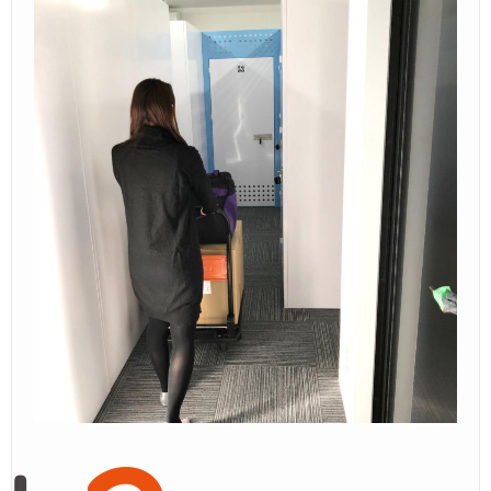
Ｑ＆Ａ
– Faq –
ご見学
– Tour –
ご契約の流れ
– Agreement –
交通アクセス
– Access –
会社案内
– Company –
お問合せ
– Query –