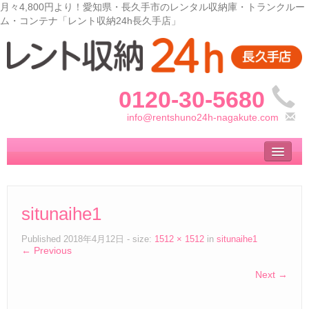
月々4,800円より！愛知県・長久手市のレンタル収納庫・トランクルー
ム・コンテナ「レント収納24h長久手店」
0120-30-5680
info@rentshuno24h-nagakute.com
トップ
– Top –
ご利用案内
situnaihe1
– User guide –
サイズ料金
Published
2018年4月12日
- size:
1512 × 1512
in
situnaihe1
← Previous
– Size Price –
Next →
収納庫の使い方
– How to use –