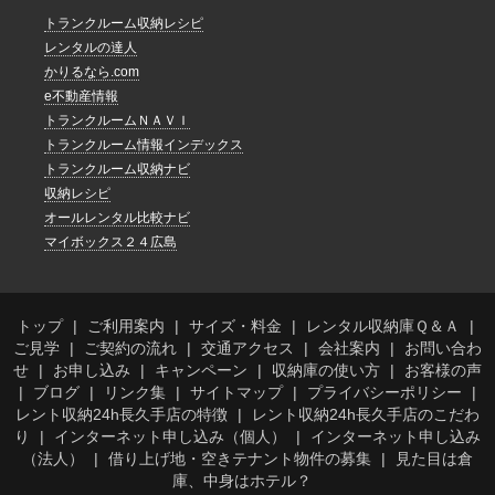
トランクルーム収納レシピ
レンタルの達人
かりるなら.com
e不動産情報
トランクルームＮＡＶＩ
トランクルーム情報インデックス
トランクルーム収納ナビ
収納レシピ
オールレンタル比較ナビ
マイボックス２４広島
トップ
ご利用案内
サイズ・料金
レンタル収納庫Ｑ＆Ａ
ご見学
ご契約の流れ
交通アクセス
会社案内
お問い合わ
せ
お申し込み
キャンペーン
収納庫の使い方
お客様の声
ブログ
リンク集
サイトマップ
プライバシーポリシー
レント収納24h長久手店の特徴
レント収納24h長久手店のこだわ
り
インターネット申し込み（個人）
インターネット申し込み
（法人）
借り上げ地・空きテナント物件の募集
見た目は倉
庫、中身はホテル？